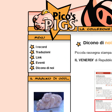
Dicono di
no
I record
Traduzioni
Piccola rassegna stampa s
Link
IL VENERDI'
di Repubblic
Eventi
Dicono di noi