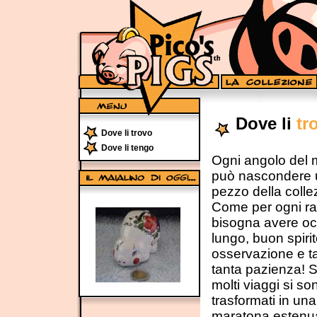
Dove li
tr
Dove li trovo
Dove li tengo
Ogni angolo del
può nascondere 
pezzo della colle
Come per ogni ra
bisogna avere oc
lungo, buon spirit
osservazione e t
tanta pazienza! 
molti viaggi si so
trasformati in una
maratona estenu